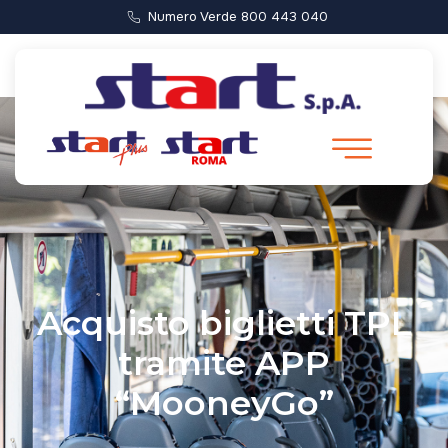
Numero Verde 800 443 040
Acquisto biglietti TPL
tramite APP
“MooneyGo”