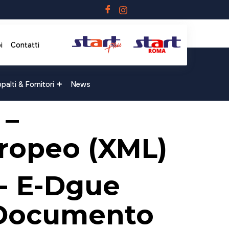
i
Contatti
palti & Fornitori
News
 –
ropeo (XML)
 - E-Dgue
 Documento