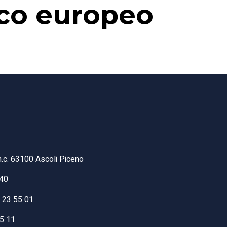
ico europeo
n.c. 63100 Ascoli Piceno
40
6 23 55 01
55 11