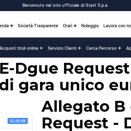
Benvenuto nel sito ufficiale di Start S.p.a.
enda
Società Trasparente
Orari
Noleggio
Lavora con no
Acquisti titoli online
Servizio Clienti
Cerca Percorso
Ap
 E-Dgue Request
i gara unico eu
Allegato B
Request -
32.00 KB