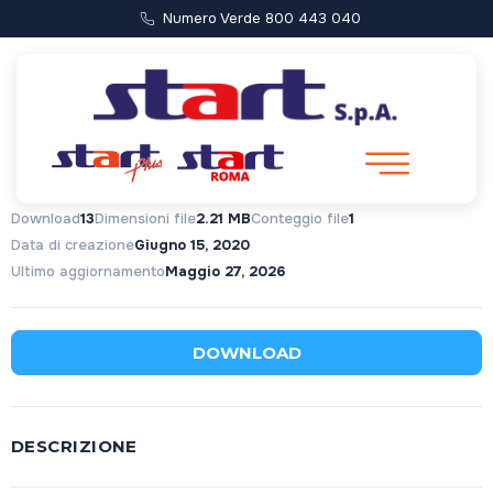
Numero Verde 800 443 040
Avviso Pubblico
Download
13
Dimensioni file
2.21 MB
Conteggio file
1
Data di creazione
Giugno 15, 2020
Ultimo aggiornamento
Maggio 27, 2026
DOWNLOAD
DESCRIZIONE