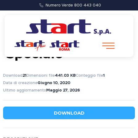
Numero Verde 800 443 040
Capitolato
Speciale
Download
21
Dimensioni file
441.03 KB
Conteggio file
1
Data di creazione
Giugno 10, 2020
Ultimo aggiornamento
Maggio 27, 2026
DOWNLOAD