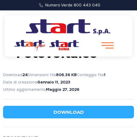
Numero Verde 800 443 040
Computo Metrico
– Fotovoltaico
Download
24
Dimensioni file
806.36 KB
Conteggio file
1
Data di creazione
Gennaio 11, 2023
Ultimo aggiornamento
Maggio 27, 2026
DOWNLOAD