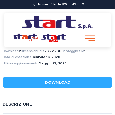
Numero Verde 800 443 040
DICHIARAZIONE
Download
2
Dimensioni file
265.25 KB
Conteggio file
1
Data di creazione
Gennaio 16, 2020
Ultimo aggiornamento
Maggio 27, 2026
DOWNLOAD
DESCRIZIONE