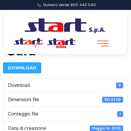
Numero Verde 800 443 040
Disciplinare di
Gara
DOWNLOAD
Download
8
Dimensioni file
551.43 KB
Conteggio file
1
Data di creazione
Maggio 14, 2026