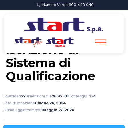
Numero Verde 800 443 040
Domanda di
Iscrizione al
Sistema di
Qualificazione
Download
22
Dimensioni file
26.92 KB
Conteggio file
1
Data di creazione
Giugno 26, 2024
Ultimo aggiornamento
Maggio 27, 2026