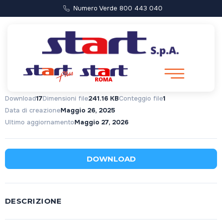
Numero Verde 800 443 040
edgue.xml
Download
17
Dimensioni file
241.16 KB
Conteggio file
1
Data di creazione
Maggio 26, 2025
Ultimo aggiornamento
Maggio 27, 2026
DOWNLOAD
DESCRIZIONE