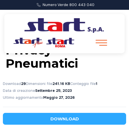
Numero Verde 800 443 040
Informativa
Privacy –
Pneumatici
Download
29
Dimensioni file
241.16 KB
Conteggio file
1
Data di creazione
Settembre 25, 2023
Ultimo aggiornamento
Maggio 27, 2026
DOWNLOAD