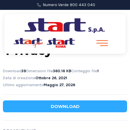
Numero Verde 800 443 040
Informativa
Privacy
Download
39
Dimensioni file
360.16 KB
Conteggio file
1
Data di creazione
Ottobre 26, 2021
Ultimo aggiornamento
Maggio 27, 2026
DOWNLOAD