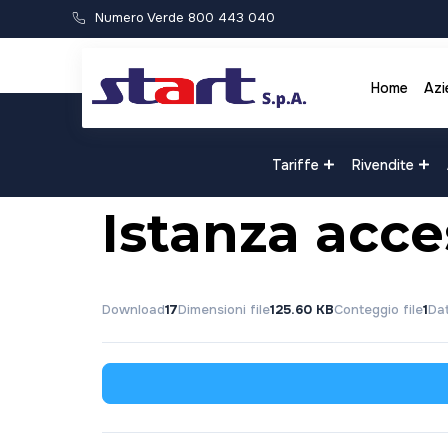
Numero Verde 800 443 040
Home
Azi
Tariffe
Rivendite
Istanza acc
Download
17
Dimensioni file
125.60 KB
Conteggio file
1
Dat