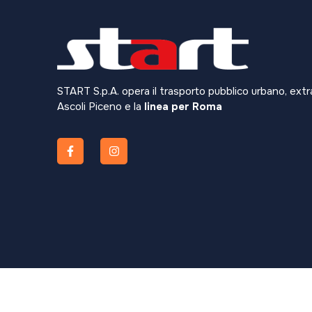
START S.p.A. opera il trasporto pubblico urbano, extr
Ascoli Piceno e la
linea per Roma
© 2026 Start S.p.a. All rights reserved. | P.iva: 0159