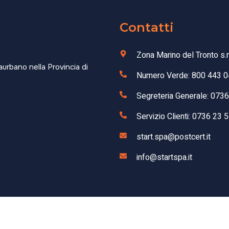
Contatti
Zona Marino del Tronto s.
aurbano nella Provincia di
Numero Verde: 800 443 0
Segreteria Generale: 073
Servizio Clienti: 0736 23 
start.spa@postcert.it
info@startspa.it
8350443 |
Privacy Policy
–
Cookie Policy