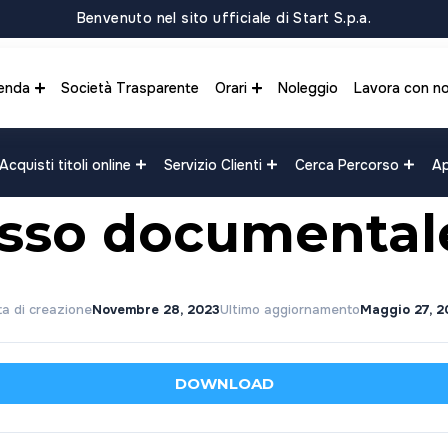
Benvenuto nel sito ufficiale di Start S.p.a.
enda
Società Trasparente
Orari
Noleggio
Lavora con no
Acquisti titoli online
Servizio Clienti
Cerca Percorso
Ap
esso documental
a di creazione
Novembre 28, 2023
Ultimo aggiornamento
Maggio 27, 2
DOWNLOAD