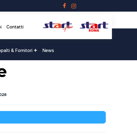
i
Contatti
palti & Fornitori
News
e
026