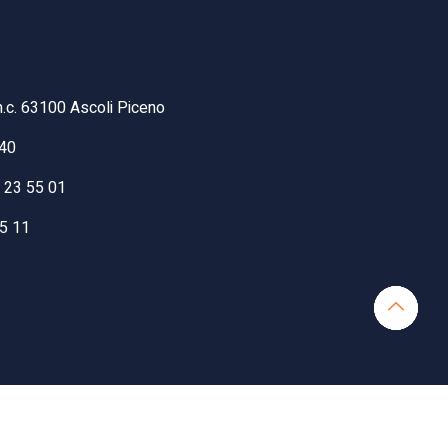
n.c. 63100 Ascoli Piceno
40
6 23 55 01
55 11
Powered by Start Spa