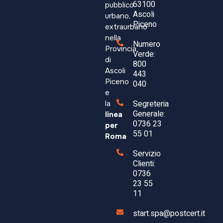
63100
pubblico
Ascoli
urbano,
Piceno
extraurbano
nella
Numero
Provincia
Verde:
di
800
Ascoli
443
Piceno
040
e
Segreteria
la
Generale:
linea
0736 23
per
55 01
Roma
Servizio
Clienti:
0736
23 55
11
start.spa@postcert.it