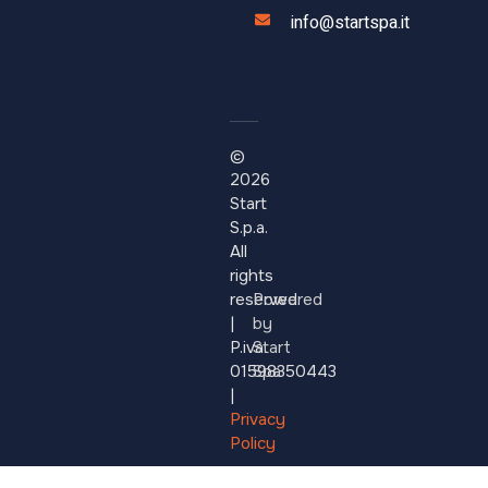
info@startspa.it
©
2026
Start
S.p.a.
All
rights
reserved.
Powered
|
by
P.iva:
Start
01598350443
Spa
|
Privacy
Policy
–