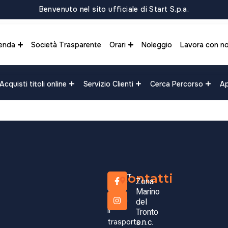
Benvenuto nel sito ufficiale di Start S.p.a.
enda
Società Trasparente
Orari
Noleggio
Lavora con no
Acquisti titoli online
Servizio Clienti
Cerca Percorso
Ap
RED Co
0,01
€
Contatti
START
Zona
S.p.A.
Marino
Aggiungi al carrello
opera
del
il
Tronto
s.n.c.
trasporto
COD:
22100