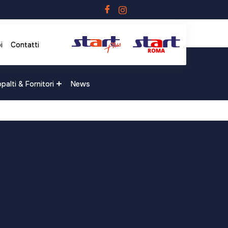
i
Contatti
palti & Fornitori
News
ach