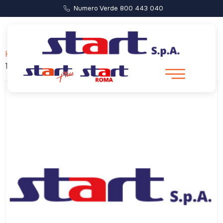
Numero Verde 800 443 040
Home
/ Forca di Presta – Castelluccio (Partenza ore
11:00)