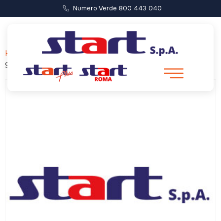
Numero Verde 800 443 040
Home
/ Forca di Presta – Castelluccio (Partenza ore
9:00)