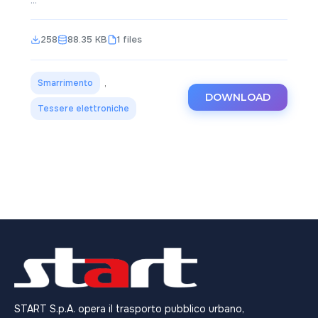
258
88.35 KB
1 files
Smarrimento
,
DOWNLOAD
Tessere elettroniche
START S.p.A. opera il trasporto pubblico urbano,