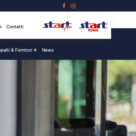
i
Contatti
palti & Fornitori
News