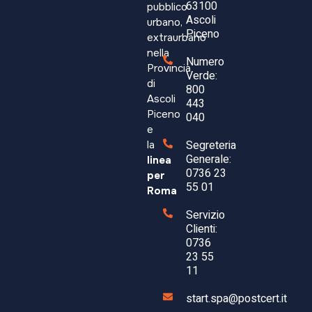
63100
pubblico
Ascoli
urbano,
Aggiungi al carrello
Piceno
extraurbano
nella
Numero
Provincia
Verde:
COD:
22116
di
800
Ascoli
443
Piceno
040
e
Segreteria
la
Generale:
linea
0736 23
per
55 01
Roma
Servizio
Clienti:
0736
23 55
11
start.spa@postcert.it