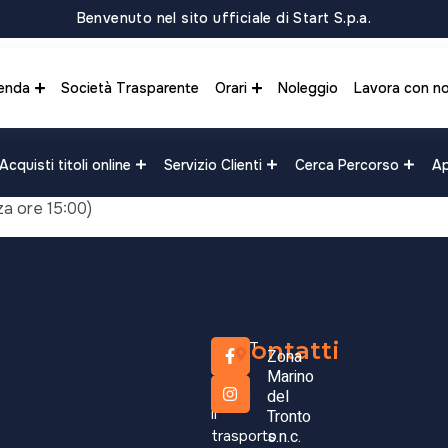
Benvenuto nel sito ufficiale di Start S.p.a.
enda
Società Trasparente
Orari
Noleggio
Lavora con no
Acquisti titoli online
Servizio Clienti
Cerca Percorso
Ap
za ore 15:00)
Forca d
Castell
Contatti
START
Zona
(Parten
S.p.A.
Marino
opera
del
il
Tronto
0,01
s.n.c.
€
trasporto