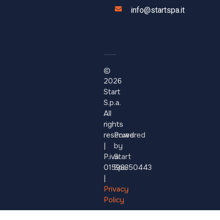
info@startspa.it
©
2026
Start
S.p.a.
All
rights
reserved.
Powered
|
by
P.iva:
Start
01598350443
Spa
|
Privacy
Policy
–