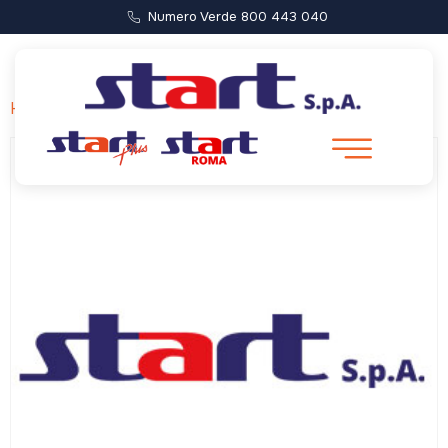
Numero Verde 800 443 040
Home
/ Mega Bus Express