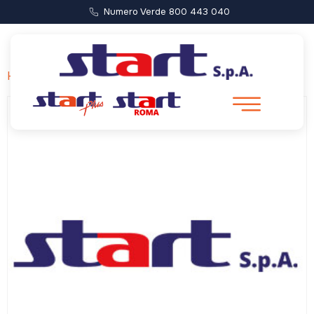
Numero Verde 800 443 040
Home
/ Berlin Linien Bus