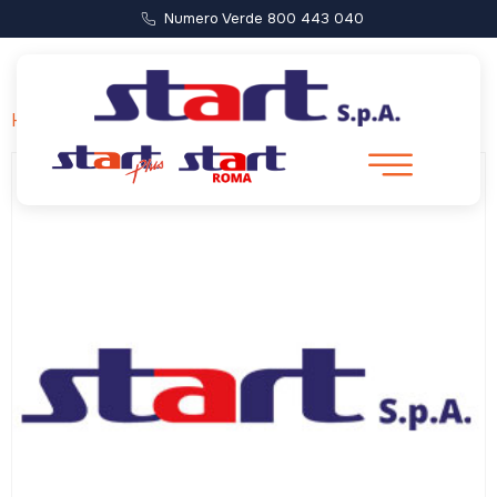
Numero Verde 800 443 040
Home
/ Bold Bus