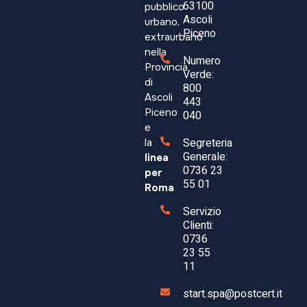
63100
pubblico
Ascoli
urbano,
Aggiungi al carrello
Piceno
extraurbano
nella
Numero
Provincia
Verde:
COD:
22123
di
800
Ascoli
443
Piceno
040
e
Segreteria
la
Generale:
linea
0736 23
per
55 01
Roma
Servizio
Clienti:
0736
23 55
11
start.spa@postcert.it