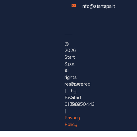
info@startspa.it
©
2026
Start
S.p.a.
All
rights
reserved.
Powered
|
by
P.iva:
Start
01598350443
Spa
|
Privacy
Policy
–