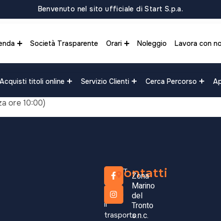
Benvenuto nel sito ufficiale di Start S.p.a.
enda
Società Trasparente
Orari
Noleggio
Lavora con no
Acquisti titoli online
Servizio Clienti
Cerca Percorso
Ap
za ore 10:00)
Forca d
Castell
Contatti
START
Zona
(Parten
S.p.A.
Marino
opera
del
il
Tronto
0,01
s.n.c.
€
trasporto