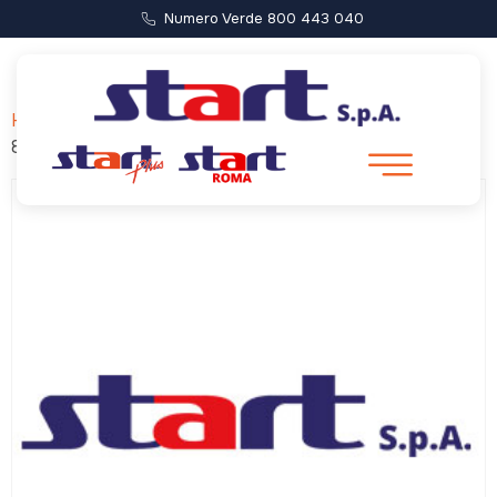
Numero Verde 800 443 040
Home
/ Forca di Presta – Castelluccio (Partenza ore
8:00)