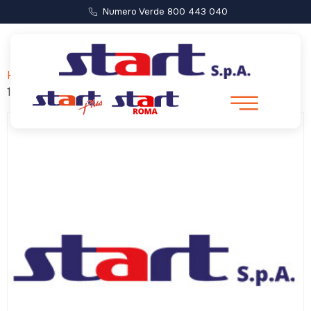
Numero Verde 800 443 040
Home
/ Forca di Presta – Castelluccio (Partenza ore
17:00)