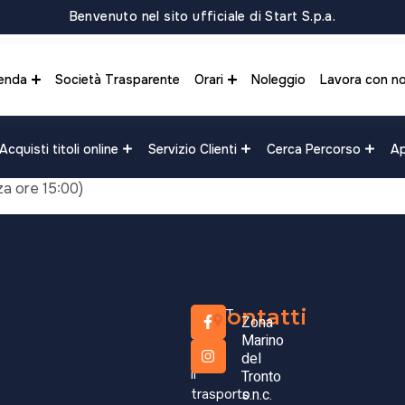
Benvenuto nel sito ufficiale di Start S.p.a.
enda
Società Trasparente
Orari
Noleggio
Lavora con no
Acquisti titoli online
Servizio Clienti
Cerca Percorso
Ap
za ore 15:00)
Forca d
Castell
Contatti
START
Zona
(Parten
S.p.A.
Marino
opera
del
il
Tronto
0,01
s.n.c.
€
trasporto