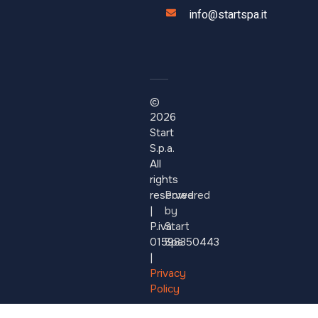
info@startspa.it
©
2026
Start
S.p.a.
All
rights
reserved.
Powered
|
by
P.iva:
Start
01598350443
Spa
|
Privacy
Policy
–