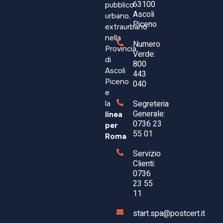
63100
pubblico
Ascoli
urbano,
Aggiungi al carrello
Piceno
extraurbano
nella
Numero
Provincia
Verde:
COD:
22136
di
800
Ascoli
443
Piceno
040
e
Segreteria
la
Generale:
linea
0736 23
per
55 01
Roma
Servizio
Clienti:
0736
23 55
11
start.spa@postcert.it