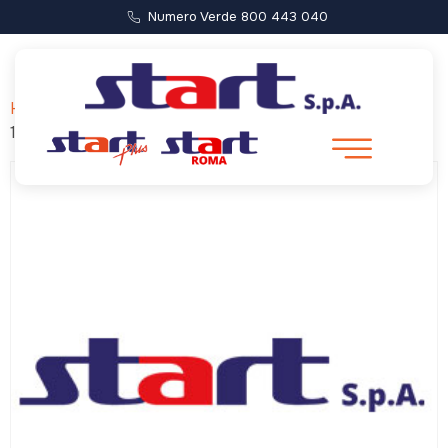
Numero Verde 800 443 040
Home
/ Forca di Presta – Castelluccio (Partenza ore
11:00)