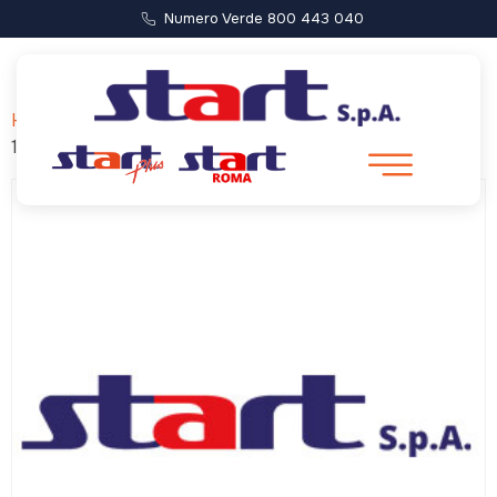
Numero Verde 800 443 040
Home
/ Forca di Presta – Castelluccio (Partenza ore
17:00)