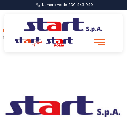
Numero Verde 800 443 040
Home
/ Forca di Presta – Castelluccio (Partenza ore
10:00)